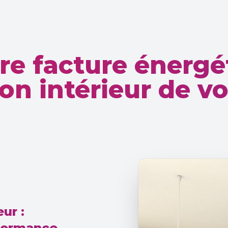
re facture énergé
tion intérieur de v
ur :
rformance