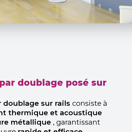
n par doublage posé sur
r doublage sur rails
consiste à
ant thermique et acoustique
ure métallique
, garantissant
œuvre
rapide et efficace
.