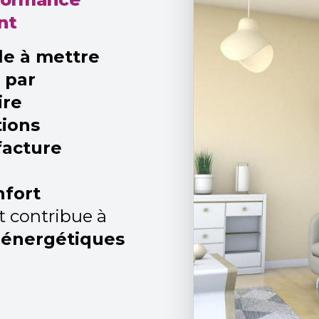
nt
le à mettre
s par
ire
tions
facture
nfort
t contribue à
 énergétiques