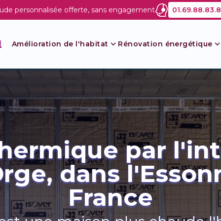
ude personnalisée offerte, sans engagement
01.69.88.83.
Amélioration de l'habitat
Rénovation énergétique
prises
Combles
Vos aides
Rénovation globale énergétiques
Rénovation
thermique par l'inté
ïques pour batîment
 (PAC)
ménagement des combles
Prime CEE
Rénovation globale
Rénovation d'intérieur
E
rge, dans l'Essonn
arking
ersible
Prime rénov
Les passoires thermiques
S
P
France