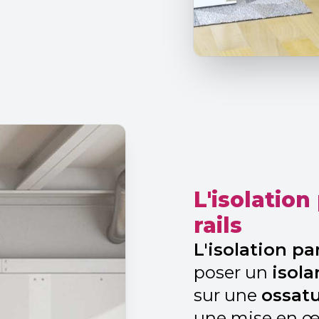
L'isolatio
rails
L'isolation pa
poser un
isol
sur une
ossat
une mise en 