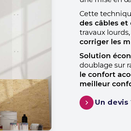
Cette techniq
des câbles et
travaux lourds,
corriger les m
Solution éco
doublage sur r
le confort ac
meilleur conf
Un devis 