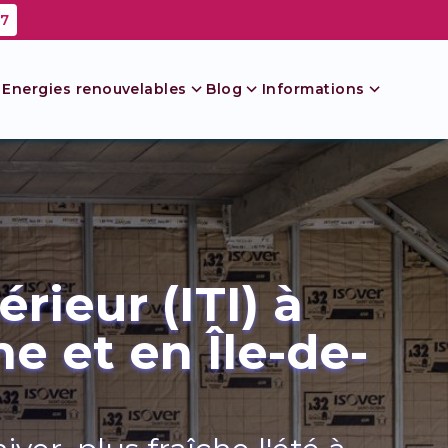
87
Energies renouvelables
Blog
Informations
Gros Oeuvres
rieur (ITI) à
xtension / Agrandissement
e et en Île-de-
urélévation
ack architecte / Construction