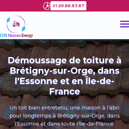
01.69.88.83.87
Accueil
Amélioration de l'habitat
Démoussage de toiture à
Rénovation énergétique
Brétigny-sur-Orge, dans
l'Essonne et en Île-de-
Energies renouvelables
Toiture
France
Blog
Rénovation de toiture
Isolation
Un toit bien entretenu, une maison à l'abri
Fenêtre Velux®
pour longtemps à Brétigny-sur-Orge, dans
Informations
Isolation thermique extérieure (ITE)
Solaire pour particuliers
l'Essonne et dans toute l'Île-de-France.
Demoussage toiture