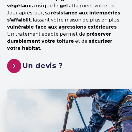
végétaux
ainsi que le
gel
attaquent votre toit.
Jour après jour, sa
résistance aux intempéries
s'affaiblit
, laissant votre maison de plus en plus
Gros Oeuvres
vulnérable face aux agressions extérieures
.
Un traitement adapté permet de
préserver
Extension / Agrandissement
durablement votre toiture
et de
sécuriser
votre habitat
.
Surélévation
Un devis ?
Pack architecte / Construction