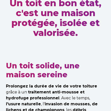
Un toit en bon état,
Ravalement de façade
Vos aides
c'est une maison
Rénovation globale énergétiques
Traitement de façade
protégée, isolée et
Prime CEE
Rénovation globale
valorisée.
Prime rénov
Les passoires thermiques
Combles
Aménagement des combles
Un toit solide, une
maison sereine
Prolongez la durée de vie de votre toiture
Rénovation
grâce à un
traitement anti-mousse et
hydrofuge professionnel
. Avec le temps,
Rénovation d'intérieur
l'usure naturelle
, l'
invasion de mousses, de
lichens et de champignons
, les
débris