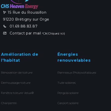
Nos coordonnées
15 Rue du Roussillon
91220 Brétigny sur Orge
01.69.88.83.87
Contact par mail 👈
(Cliquez ici)
Amélioration de
Énergies
l'habitat
renouvelables
Rénovation de toiture
Panneaux Photovoltaïques
Demoussage toiture
Tuile solaires
Fenêtre toiture Velux®
Pergola solaire
Charpente
Carport solaire