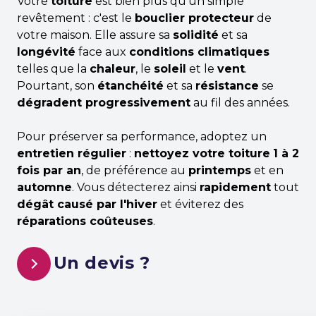
Votre
toiture
est bien plus qu'un simple
revêtement : c'est le
bouclier protecteur
de
votre maison. Elle assure sa
solidité
et sa
longévité
face aux
conditions climatiques
telles que la
chaleur
, le
soleil
et le
vent
.
Pourtant, son
étanchéité
et sa
résistance
se
dégradent progressivement
au fil des années.
Pour préserver sa performance, adoptez un
entretien régulier
:
nettoyez votre toiture
1 à 2
fois par an
, de préférence au
printemps
et en
automne
. Vous détecterez ainsi
rapidement
tout
dégât causé par l'hiver
et éviterez des
réparations coûteuses
.
Un devis ?